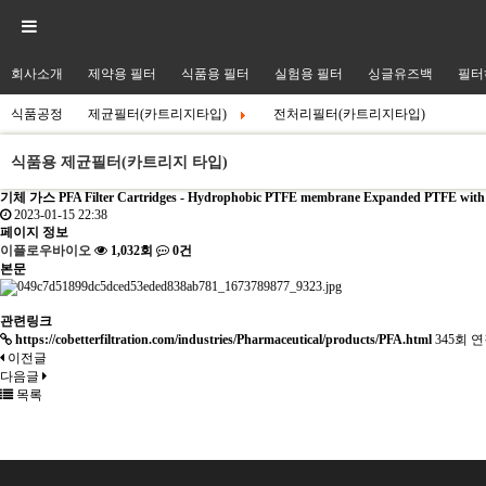
회사소개
제약용 필터
식품용 필터
실험용 필터
싱글유즈백
필터
식품공정
제균필터(카트리지타입)
전처리필터(카트리지타입)
식품용 제균필터(카트리지 타입)
기체 가스
PFA Filter Cartridges - Hydrophobic PTFE membrane Expanded PTFE with P
2023-01-15 22:38
페이지 정보
이플로우바이오
1,032회
0건
본문
관련링크
https://cobetterfiltration.com/industries/Pharmaceutical/products/PFA.html
345회 
이전글
다음글
목록