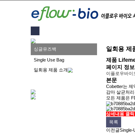
회사소개
제약용 필터
일회용 제
싱글유즈백
제품 Lifemet
Single Use Bag
페이지 정보
일회용 제품 소개
이플로우바이
본문
Cobetter
감마 살균처리
모든 제품은 F
상세내용 클
목록
이전글
Singl