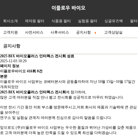
회사소개
제약용 필터
식품용 필터
실험용 필터
싱글유즈백
필터
고객지원
사전서비스
사후서비스
공지사항
고객상담실
공지사항
2025 BIX 바이오플러스 인터펙스 전시회 성료
2025-12-03 18:29
페이지 정보
이플로우바이오
416회
0건
본문
이플로우 바이오 사업부는 코베터본사와 공동출자하여 지난 10월 15일~10월 17일간
개최되었던
2025 BIX 바이오플러스 인터펙스 전시회
에 참가하여,
많은 고객 여러분을 직접 만나 뵙고 전시회를 성공적으로 마무리 하였습니다.
이번 전시 기간 동안 저희 부스를 방문해주시고,저희 회사의 제품과 기술력에 큰 관심
을 보여주신
연구소 및 실험실 관계자 여러분께 진심으로 감사의 말씀을 드립니다.
앞으로도 (주)이플로우 바이오 사업부는 우수한 품질과 뛰어난 가성비를 갖춘 제품으
로 고객 여러분께 더욱 높은 만족을 드릴 수 있도록 최선을 다하겠습니다.