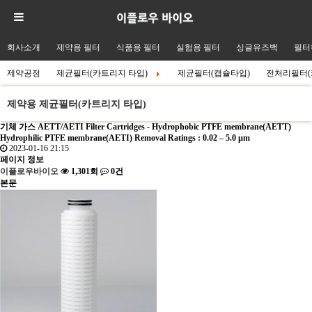
회사소개
제약용 필터
식품용 필터
실험용 필터
싱글유즈백
필터
제약공정
제균필터(카트리지 타입)
제균필터(캡슐타입)
전처리필터(
제약용 제균필터(카트리지 타입)
기체 가스
AETT/AETI Filter Cartridges - Hydrophobic PTFE membrane(AETT)
Hydrophilic PTFE membrane(AETI) Removal Ratings : 0.02 – 5.0 µm
2023-01-16 21:15
페이지 정보
이플로우바이오
1,301회
0건
본문