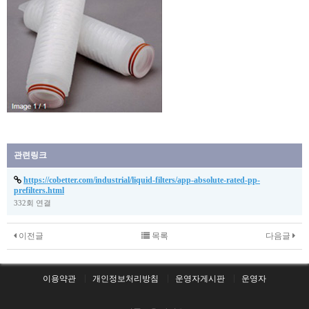
관련링크
https://cobetter.com/industrial/liquid-filters/app-absolute-rated-pp-
prefilters.html
332회 연결
이전글
목록
다음글
이용약관
개인정보처리방침
운영자게시판
운영자