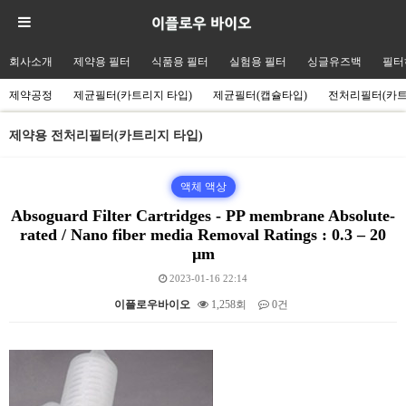
회사소개
제약용 필터
식품용 필터
실험용 필터
싱글유즈백
필터
제약공정
제균필터(카트리지 타입)
제균필터(캡슐타입)
전처리필터(카
제약용 전처리필터(카트리지 타입)
액체 액상
Absoguard Filter Cartridges - PP membrane Absolute-
rated / Nano fiber media Removal Ratings : 0.3 – 20
µm
2023-01-16 22:14
이플로우바이오
1,258회
0건
본문