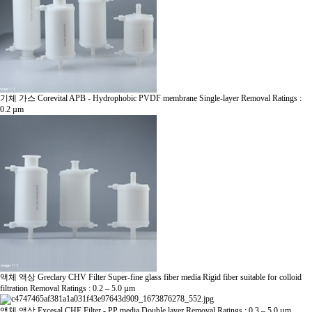
기체 가스
Corevital APB - Hydrophobic PVDF membrane Single-layer Removal Ratings :
0.2 µm
액체 액상
Greclary CHV Filter Super-fine glass fiber media Rigid fiber suitable for colloid
filtration Removal Ratings : 0.2 – 5.0 µm
액체 액상
Excesal CHE Filter - PP media Double layer Removal Ratings : 0.3 – 5.0 µm